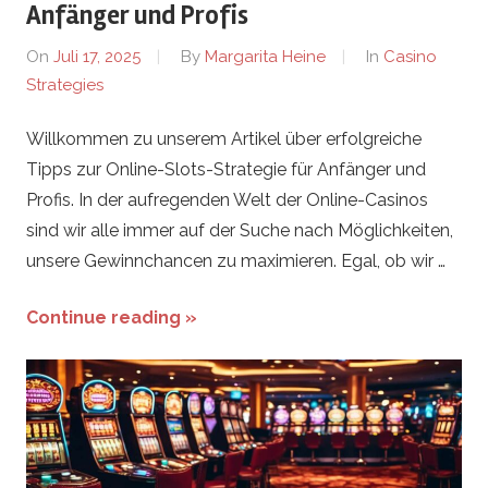
Anfänger und Profis
On
Juli 17, 2025
By
Margarita Heine
In
Casino
Strategies
Willkommen zu unserem Artikel über erfolgreiche
Tipps zur Online-Slots-Strategie für Anfänger und
Profis. In der aufregenden Welt der Online-Casinos
sind wir alle immer auf der Suche nach Möglichkeiten,
unsere Gewinnchancen zu maximieren. Egal, ob wir …
Continue reading »