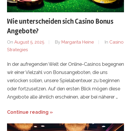
a
Wie unterscheiden sich Casino Bonus
.
Angebote?
n
On
August 5, 2025
By
Margarita Heine
In
Casino
Strategies
e
In der aufregenden Welt der Online-Casinos begegnen
t
wir einer Vielzahl von Bonusangeboten, die uns
–
verlocken sollen, unsere Spielabenteuer zu beginnen
oder fortzusetzen. Auf den ersten Blick mögen diese
C
Angebote alle ähnlich erscheinen, aber bei näherer …
a
Continue reading »
s