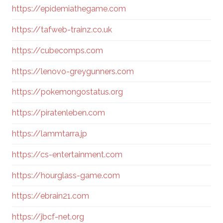
https://epidemiathegame.com
https://tafweb-trainz.co.uk
https://cubecomps.com
https://lenovo-greygunners.com
https://pokemongostatus.org
https://piratenleben.com
https://lammtarra.jp
https://cs-entertainment.com
https://hourglass-game.com
https://ebrain21.com
https://jbcf-net.org