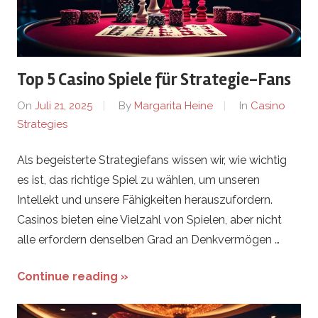
Top 5 Casino Spiele für Strategie-Fans
On
Juli 21, 2025
By
Margarita Heine
In
Casino
Strategies
Als begeisterte Strategiefans wissen wir, wie wichtig
es ist, das richtige Spiel zu wählen, um unseren
Intellekt und unsere Fähigkeiten herauszufordern.
Casinos bieten eine Vielzahl von Spielen, aber nicht
alle erfordern denselben Grad an Denkvermögen …
Continue reading »