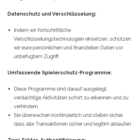
Datenschutz und Verschlüsselung:
Indem wir fortschrittliche
Verschlüsselungstechnologien einsetzen, schützen
wir eure persönlichen und finanziellen Daten vor
unbefugtem Zugriff.
Umfassende Spielerschutz-Programme:
Diese Programme sind darauf ausgelegt,
verdächtige Aktivitäten sofort zu erkennen und zu
verhindern.
Sie überwachen kontinuierlich und stellen sicher,
dass alle Transaktionen sicher und legitim ablaufen.