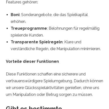
Features gehören:
Boni
: Sonderangebote, die das Spielkapital
erhöhen.
Treueprogramme
: Belohnungen für regelmäßig
spielende Kunden.
Transparente Spielregeln
: Klare und
verständliche Regeln, die Manipulation minimieren.
Vorteile dieser Funktionen
Diese Funktionen schaffen eine sicherere und
vertrauenswürdigere Spielumgebung. Dadurch können
wir unsere Glücksspielaktivitäten genießen, ohne uns
um Manipulation oder Betrug sorgen zu müssen.
Gibt es bestimmte