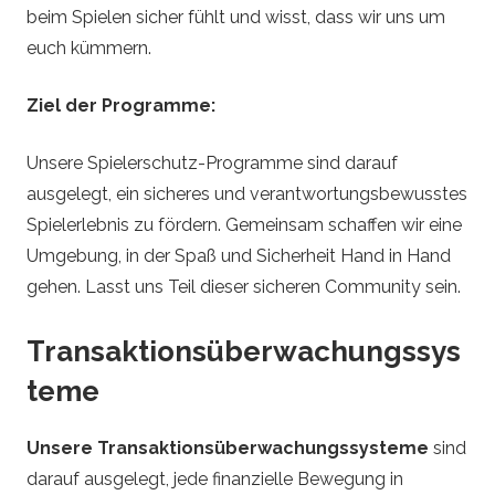
beim Spielen sicher fühlt und wisst, dass wir uns um
euch kümmern.
Ziel der Programme:
Unsere Spielerschutz-Programme sind darauf
ausgelegt, ein sicheres und verantwortungsbewusstes
Spielerlebnis zu fördern. Gemeinsam schaffen wir eine
Umgebung, in der Spaß und Sicherheit Hand in Hand
gehen. Lasst uns Teil dieser sicheren Community sein.
Transaktionsüberwachungssys
teme
Unsere Transaktionsüberwachungssysteme
sind
darauf ausgelegt, jede finanzielle Bewegung in