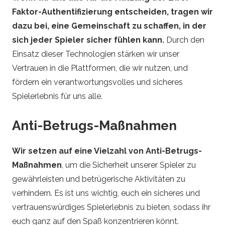
Faktor-Authentifizierung entscheiden, tragen wir
dazu bei, eine Gemeinschaft zu schaffen, in der
sich jeder Spieler sicher fühlen kann.
Durch den
Einsatz dieser Technologien stärken wir unser
Vertrauen in die Plattformen, die wir nutzen, und
fördern ein verantwortungsvolles und sicheres
Spielerlebnis für uns alle.
Anti-Betrugs-Maßnahmen
Wir setzen auf eine Vielzahl von Anti-Betrugs-
Maßnahmen
, um die Sicherheit unserer Spieler zu
gewährleisten und betrügerische Aktivitäten zu
verhindern. Es ist uns wichtig, euch ein sicheres und
vertrauenswürdiges Spielerlebnis zu bieten, sodass ihr
euch ganz auf den Spaß konzentrieren könnt.