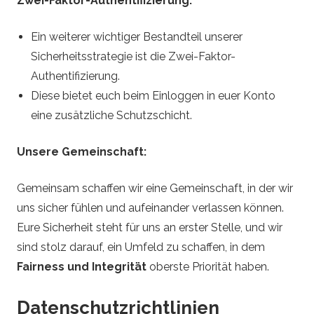
Zwei-Faktor-Authentifizierung:
Ein weiterer wichtiger Bestandteil unserer
Sicherheitsstrategie ist die Zwei-Faktor-
Authentifizierung.
Diese bietet euch beim Einloggen in euer Konto
eine zusätzliche Schutzschicht.
Unsere Gemeinschaft:
Gemeinsam schaffen wir eine Gemeinschaft, in der wir
uns sicher fühlen und aufeinander verlassen können.
Eure Sicherheit steht für uns an erster Stelle, und wir
sind stolz darauf, ein Umfeld zu schaffen, in dem
Fairness und Integrität
oberste Priorität haben.
Datenschutzrichtlinien