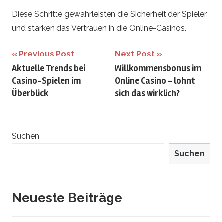
Diese Schritte gewährleisten die Sicherheit der Spieler
und stärken das Vertrauen in die Online-Casinos.
Beitrags-
Previous Post
Next Post
Aktuelle Trends bei
Willkommensbonus im
Navigation
Casino-Spielen im
Online Casino – lohnt
Überblick
sich das wirklich?
Suchen
Suchen
Neueste Beiträge