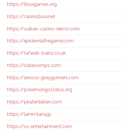
https://linuxgames.org
https://casinobooi.net
https://vulkan-casino-demo.com
https://epidemiathegame.com
https://tafweb-trainz.co.uk
https://cubecomps.com
https://lenovo-greygunners.com
https://pokemongostatus.org
https://piratenleben.com
https://lammtarra.jp
https://cs-entertainment.com