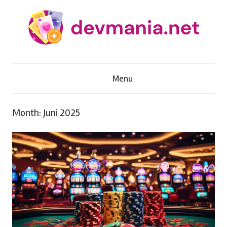
Skip
to
content
D
Menu
e
v
Month:
Juni 2025
m
a
n
i