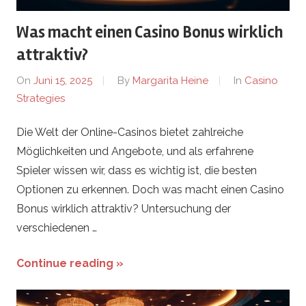
Was macht einen Casino Bonus wirklich
attraktiv?
On
Juni 15, 2025
By
Margarita Heine
In
Casino
Strategies
Die Welt der Online-Casinos bietet zahlreiche
Möglichkeiten und Angebote, und als erfahrene
Spieler wissen wir, dass es wichtig ist, die besten
Optionen zu erkennen. Doch was macht einen Casino
Bonus wirklich attraktiv? Untersuchung der
verschiedenen …
Continue reading »