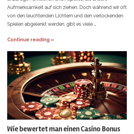
Aufmerksamkeit auf sich ziehen. Doch während wir oft
von den leuchtenden Lichtern und den verlockenden
Spielen abgelenkt werden, gibt es viele …
Continue reading »
Wie bewertet man einen Casino Bonus