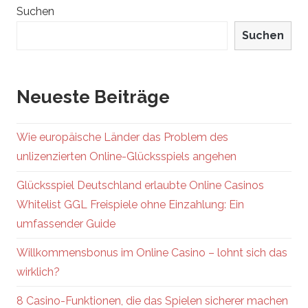
Suchen
Suchen
Neueste Beiträge
Wie europäische Länder das Problem des
unlizenzierten Online-Glücksspiels angehen
Glücksspiel Deutschland erlaubte Online Casinos
Whitelist GGL Freispiele ohne Einzahlung: Ein
umfassender Guide
Willkommensbonus im Online Casino – lohnt sich das
wirklich?
8 Casino-Funktionen, die das Spielen sicherer machen