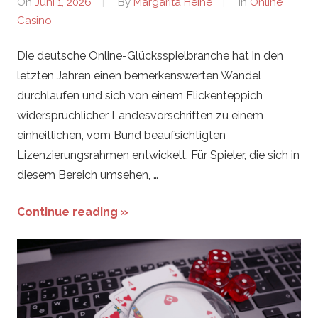
On
Juni 1, 2026
By
Margarita Heine
In
Online
g
Casino
i
Die deutsche Online-Glücksspielbranche hat in den
letzten Jahren einen bemerkenswerten Wandel
e
durchlaufen und sich von einem Flickenteppich
widersprüchlicher Landesvorschriften zu einem
s
einheitlichen, vom Bund beaufsichtigten
Lizenzierungsrahmen entwickelt. Für Spieler, die sich in
diesem Bereich umsehen, …
Continue reading »