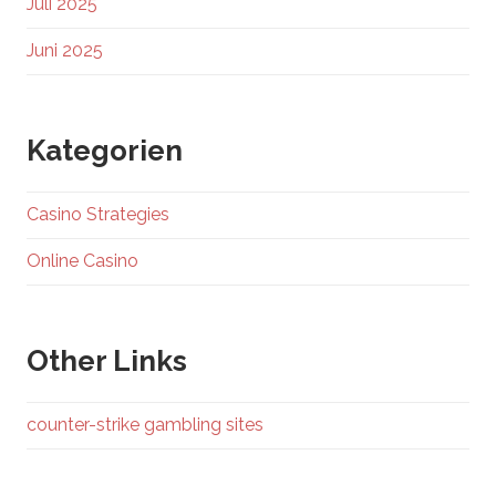
Juli 2025
Juni 2025
Kategorien
Casino Strategies
Online Casino
Other Links
counter-strike gambling sites