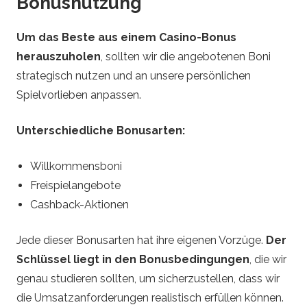
Bonusnutzung
Um das Beste aus einem Casino-Bonus
herauszuholen
, sollten wir die angebotenen Boni
strategisch nutzen und an unsere persönlichen
Spielvorlieben anpassen.
Unterschiedliche Bonusarten:
Willkommensboni
Freispielangebote
Cashback-Aktionen
Jede dieser Bonusarten hat ihre eigenen Vorzüge.
Der
Schlüssel liegt in den Bonusbedingungen
, die wir
genau studieren sollten, um sicherzustellen, dass wir
die Umsatzanforderungen realistisch erfüllen können.