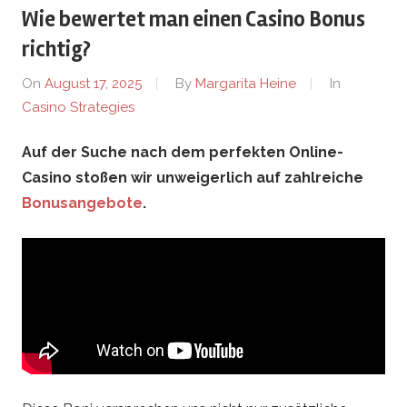
Wie bewertet man einen Casino Bonus
a
richtig?
.
On
August 17, 2025
By
Margarita Heine
In
Casino Strategies
n
Auf der Suche nach dem perfekten Online-
e
Casino stoßen wir unweigerlich auf zahlreiche
t
Bonusangebote
.
–
C
a
s