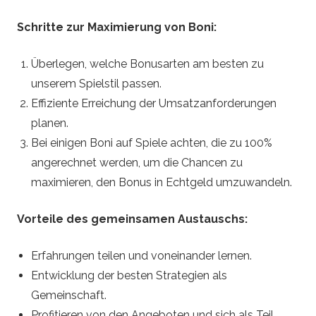
Schritte zur Maximierung von Boni:
Überlegen, welche Bonusarten am besten zu
unserem Spielstil passen.
Effiziente Erreichung der Umsatzanforderungen
planen.
Bei einigen Boni auf Spiele achten, die zu 100%
angerechnet werden, um die Chancen zu
maximieren, den Bonus in Echtgeld umzuwandeln.
Vorteile des gemeinsamen Austauschs:
Erfahrungen teilen und voneinander lernen.
Entwicklung der besten Strategien als
Gemeinschaft.
Profitieren von den Angeboten und sich als Teil