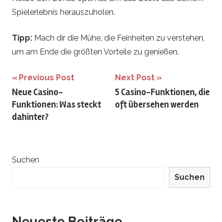
Spielerlebnis herauszuholen.
Tipp:
Mach dir die Mühe, die Feinheiten zu verstehen,
um am Ende die größten Vorteile zu genießen.
Beitrags-
Previous Post
Next Post
Neue Casino-
5 Casino-Funktionen, die
Navigation
Funktionen: Was steckt
oft übersehen werden
dahinter?
Suchen
Suchen
Neueste Beiträge