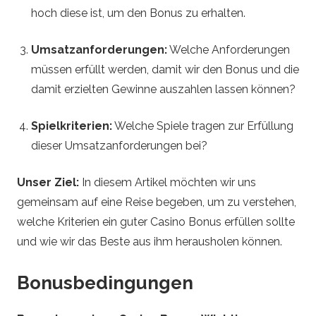
hoch diese ist, um den Bonus zu erhalten.
g
Umsatzanforderungen:
Welche Anforderungen
i
müssen erfüllt werden, damit wir den Bonus und die
e
damit erzielten Gewinne auszahlen lassen können?
s
Spielkriterien:
Welche Spiele tragen zur Erfüllung
dieser Umsatzanforderungen bei?
Unser Ziel:
In diesem Artikel möchten wir uns
gemeinsam auf eine Reise begeben, um zu verstehen,
welche Kriterien ein guter Casino Bonus erfüllen sollte
und wie wir das Beste aus ihm herausholen können.
Bonusbedingungen