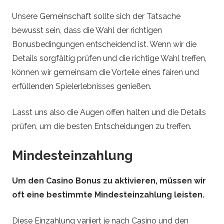
Unsere Gemeinschaft sollte sich der Tatsache
bewusst sein, dass die Wahl der richtigen
Bonusbedingungen entscheidend ist. Wenn wir die
Details sorgfältig prüfen und die richtige Wahl treffen,
können wir gemeinsam die Vorteile eines fairen und
erfüllenden Spielerlebnisses genießen.
Lasst uns also die Augen offen halten und die Details
prüfen, um die besten Entscheidungen zu treffen.
Mindesteinzahlung
Um den Casino Bonus zu aktivieren, müssen wir
oft eine bestimmte Mindesteinzahlung leisten.
Diese Einzahlung variiert je nach Casino und den