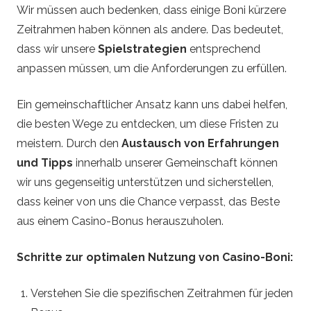
Wir müssen auch bedenken, dass einige Boni kürzere
Zeitrahmen haben können als andere. Das bedeutet,
dass wir unsere
Spielstrategien
entsprechend
anpassen müssen, um die Anforderungen zu erfüllen.
Ein gemeinschaftlicher Ansatz kann uns dabei helfen,
die besten Wege zu entdecken, um diese Fristen zu
meistern. Durch den
Austausch von Erfahrungen
und Tipps
innerhalb unserer Gemeinschaft können
wir uns gegenseitig unterstützen und sicherstellen,
dass keiner von uns die Chance verpasst, das Beste
aus einem Casino-Bonus herauszuholen.
Schritte zur optimalen Nutzung von Casino-Boni:
Verstehen Sie die spezifischen Zeitrahmen für jeden