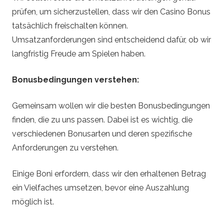
prüfen, um sicherzustellen, dass wir den Casino Bonus
tatsächlich freischalten können.
Umsatzanforderungen sind entscheidend dafür, ob wir
langfristig Freude am Spielen haben.
Bonusbedingungen verstehen:
Gemeinsam wollen wir die besten Bonusbedingungen
finden, die zu uns passen. Dabei ist es wichtig, die
verschiedenen Bonusarten und deren spezifische
Anforderungen zu verstehen.
Einige Boni erfordern, dass wir den erhaltenen Betrag
ein Vielfaches umsetzen, bevor eine Auszahlung
möglich ist.