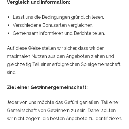
Vergleich und Information:
Lasst uns die Bedingungen gründlich lesen.
Verschiedene Bonusarten vergleichen.
Gemeinsam informieren und Berichte teilen.
Auf diese Weise stellen wir sicher, dass wir den
maximalen Nutzen aus den Angeboten ziehen und
gleichzeitig Teil einer erfolgreichen Spielgemeinschaft
sind.
Ziel einer Gewinnergemeinschaft:
Jeder von uns möchte das Gefühl genießen, Teil einer
Gemeinschaft von Gewinnern zu sein. Daher sollten
wir nicht zögern, die besten Angebote zu identifizieren.