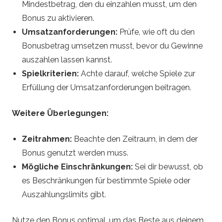
Mindestbetrag, den du einzahlen musst, um den
Bonus zu aktivieren.
Umsatzanforderungen:
Prüfe, wie oft du den
Bonusbetrag umsetzen musst, bevor du Gewinne
auszahlen lassen kannst.
Spielkriterien:
Achte darauf, welche Spiele zur
Erfüllung der Umsatzanforderungen beitragen.
Weitere Überlegungen:
Zeitrahmen:
Beachte den Zeitraum, in dem der
Bonus genutzt werden muss.
Mögliche Einschränkungen:
Sei dir bewusst, ob
es Beschränkungen für bestimmte Spiele oder
Auszahlungslimits gibt.
Nutze den Bonus optimal, um das Beste aus deinem