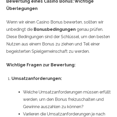
Bewertung eines Casino Bonus: Wichtige
Überlegungen
Wenn wir einen Casino Bonus bewerten, sollten wir
unbedingt die
Bonusbedingungen
genau prüfen.
Diese Bedingungen sind der Schlüssel, um den besten
Nutzen aus einem Bonus zu ziehen und Teil einer
begeisterten Spielgemeinschaft zu werden.
Wichtige Fragen zur Bewertung:
Umsatzanforderungen:
Welche Umsatzanforderungen müssen erfüllt
werden, um den Bonus freizuschalten und
Gewinne auszahlen zu können?
Variieren die Umsatzanforderungen je nach