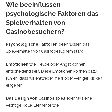
Wie beeinflussen
psychologische Faktoren das
Spielverhalten von
Casinobesuchern?
Psychologische Faktoren
beeinflussen das
Spielverhalten von Casinobesuchern stark.
Emotionen
wie Freude oder Angst können
entscheidend sein. Diese Emotionen können dazu
führen, dass wir entweder mehr oder weniger Risiken
eingehen.
Das Design von Casinos
spielt ebenfalls eine
wichtige Rolle. Elemente wie: