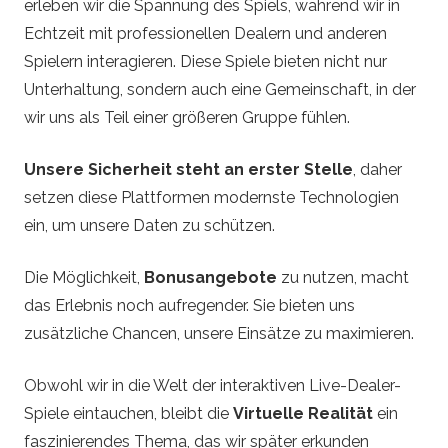
erleben wir die Spannung des Spiels, während wir in
Echtzeit mit professionellen Dealern und anderen
Spielern interagieren. Diese Spiele bieten nicht nur
Unterhaltung, sondern auch eine Gemeinschaft, in der
wir uns als Teil einer größeren Gruppe fühlen.
Unsere Sicherheit steht an erster Stelle
, daher
setzen diese Plattformen modernste Technologien
ein, um unsere Daten zu schützen.
Die Möglichkeit,
Bonusangebote
zu nutzen, macht
das Erlebnis noch aufregender. Sie bieten uns
zusätzliche Chancen, unsere Einsätze zu maximieren.
Obwohl wir in die Welt der interaktiven Live-Dealer-
Spiele eintauchen, bleibt die
Virtuelle Realität
ein
faszinierendes Thema, das wir später erkunden