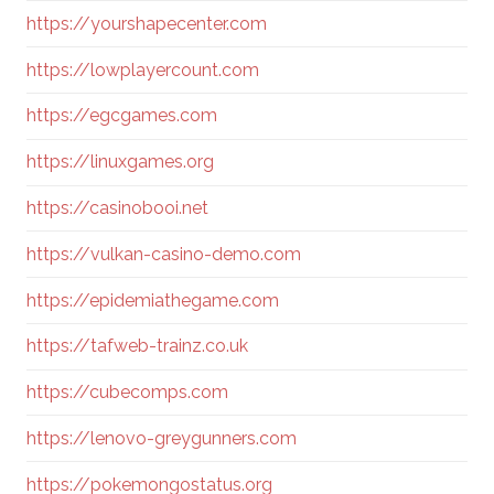
https://yourshapecenter.com
https://lowplayercount.com
https://egcgames.com
https://linuxgames.org
https://casinobooi.net
https://vulkan-casino-demo.com
https://epidemiathegame.com
https://tafweb-trainz.co.uk
https://cubecomps.com
https://lenovo-greygunners.com
https://pokemongostatus.org