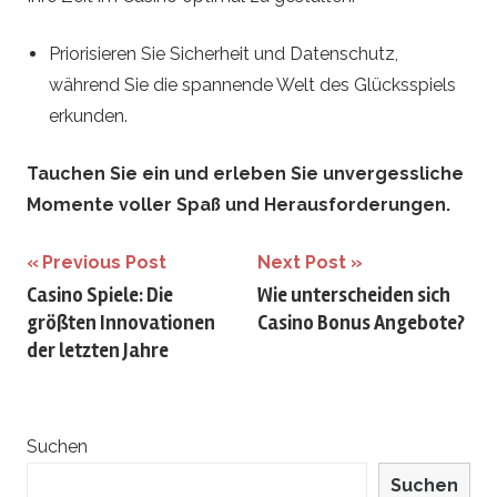
Priorisieren Sie Sicherheit und Datenschutz,
während Sie die spannende Welt des Glücksspiels
erkunden.
Tauchen Sie ein und erleben Sie unvergessliche
Momente voller Spaß und Herausforderungen.
Beitrags-
Previous Post
Next Post
Casino Spiele: Die
Wie unterscheiden sich
Navigation
größten Innovationen
Casino Bonus Angebote?
der letzten Jahre
Suchen
Suchen