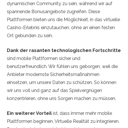
dynamischen Community zu sein, während wir auf
spannende Bonusangebote zugreifen. Diese
Plattformen bieten uns die Möglichkeit, in das virtuelle
Casino-Erlebnis einzutauchen, ohne an einen festen
Ort gebunden zu sein.
Dank der rasanten technologischen Fortschritte
sind mobile Plattformen sicher und
benutzerfreundlich. Wir fühlen uns geborgen, weil die
Anbieter modernste Sicherheitsmaßnahmen
einsetzen, um unsere Daten zu schützen. So können
wir uns voll und ganz auf das Spielvergnügen
konzentrieren, ohne uns Sorgen machen zu müssen.
Ein weiterer Vorteil
ist, dass immer mehr mobile
Plattformen beginnen, Virtuelle Realität zu integrieren.