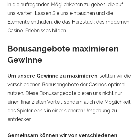
in die aufregenden Möglichkeiten zu geben, die auf
uns warten. Lassen Sie uns eintauchen und die
Elemente enthüllen, die das Herzstück des modernen
Casino-Erlebnisses bilden.
Bonusangebote maximieren
Gewinne
Um unsere Gewinne zu maximieren
, sollten wir die
verschiedenen Bonusangebote der Casinos optimal
nutzen. Diese Bonusangebote bieten uns nicht nur
einen finanziellen Vorteil, sondern auch die Möglichkeit,
das Spielerlebnis in einer sicheren Umgebung zu
entdecken.
Gemeinsam können wir von verschiedenen