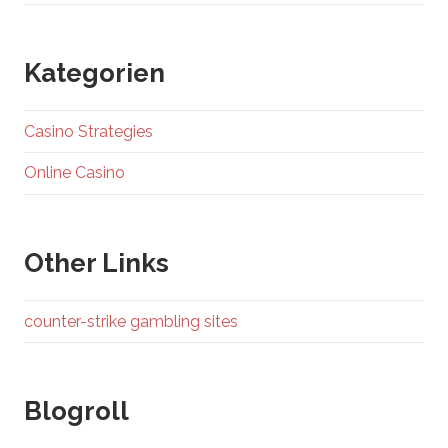
Kategorien
Casino Strategies
Online Casino
Other Links
counter-strike gambling sites
Blogroll