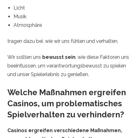
Licht
Musik
Atmosphäre
tragen dazu bei, wie wir uns fühlen und verhalten.
Wir sollten uns
bewusst sein
, wie diese Faktoren uns
beeinflussen, um verantwortungsbewusst zu spielen
und unser Spielerlebnis zu genießen.
Welche Maßnahmen ergreifen
Casinos, um problematisches
Spielverhalten zu verhindern?
Casinos ergreifen verschiedene Maßnahmen,