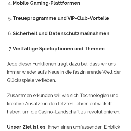
Mobile Gaming-Plattformen
g
Treueprogramme und VIP-Club-Vorteile
i
Sicherheit und Datenschutzmaßnahmen
e
Vielfältige Spieloptionen und Themen
s
Jede dieser Funktionen trägt dazu bei, dass wir uns
immer wieder aufs Neue in die faszinierende Welt der
Glücksspiele verlieben.
Zusammen erkunden wir, wie sich Technologien und
kreative Ansätze in den letzten Jahren entwickelt
haben, um die Casino-Landschaft zu revolutionieren.
Unser Ziel ist es
, Ihnen einen umfassenden Einblick