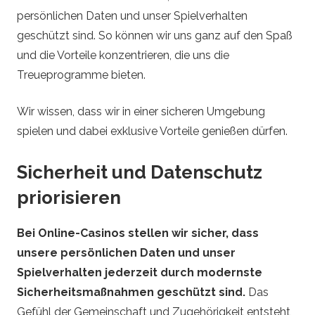
persönlichen Daten und unser Spielverhalten
geschützt sind. So können wir uns ganz auf den Spaß
und die Vorteile konzentrieren, die uns die
Treueprogramme bieten.
Wir wissen, dass wir in einer sicheren Umgebung
spielen und dabei exklusive Vorteile genießen dürfen.
Sicherheit und Datenschutz
priorisieren
Bei Online-Casinos stellen wir sicher, dass
unsere persönlichen Daten und unser
Spielverhalten jederzeit durch modernste
Sicherheitsmaßnahmen geschützt sind.
Das
Gefühl der Gemeinschaft und Zugehörigkeit entsteht,