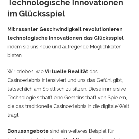
Technologische Innovationen
im Glücksspiel
Mit rasanter Geschwindigkeit revolutionieren
technologische Innovationen das Glücksspiel
,
indem sie uns neue und aufregende Möglichkeiten
bieten.
Wir erleben, wie
Virtuelle Realität
das
Casinoerlebnis intensiviert und uns das Gefühl gibt,
tatsächlich am Spieltisch zu sitzen. Diese immersive
Technologie schafft eine Gemeinschaft von Spielern,
die das traditionelle Casinoerlebnis in die digitale Welt
trägt.
Bonusangebote
sind ein weiteres Beispiel für