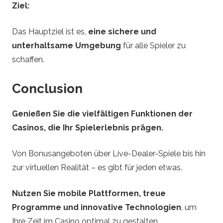
Ziel:
Das Hauptziel ist es,
eine sichere und
unterhaltsame Umgebung
für alle Spieler zu
schaffen.
Conclusion
Genießen Sie die vielfältigen Funktionen der
Casinos, die Ihr Spielerlebnis prägen.
Von Bonusangeboten über Live-Dealer-Spiele bis hin
zur virtuellen Realität – es gibt für jeden etwas.
Nutzen Sie mobile Plattformen, treue
Programme und innovative Technologien
, um
Ihre Zeit im Casino optimal zu gestalten.