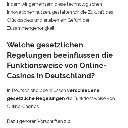
Indem wir gemeinsam diese technologischen
Innovationen nutzen, gestalten wir die Zukunft des
Glücksspiels und erleben ein Gefühl der
Zusammengehörigkeit.
Welche gesetzlichen
Regelungen beeinflussen die
Funktionsweise von Online-
Casinos in Deutschland?
In Deutschland beeinflussen
verschiedene
gesetzliche Regelungen
die Funktionsweise von
Online-Casinos.
Dazu gehören Vorschriften zu: