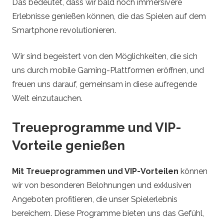
Das bedeutet, dass wir bald noch immersivere
Erlebnisse genießen können, die das Spielen auf dem
Smartphone revolutionieren.
Wir sind begeistert von den Möglichkeiten, die sich
uns durch mobile Gaming-Plattformen eröffnen, und
freuen uns darauf, gemeinsam in diese aufregende
Welt einzutauchen.
Treueprogramme und VIP-
Vorteile genießen
Mit Treueprogrammen und VIP-Vorteilen
können
wir von besonderen Belohnungen und exklusiven
Angeboten profitieren, die unser Spielerlebnis
bereichern. Diese Programme bieten uns das Gefühl,